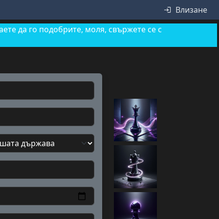
Влизане
ете да го подобрите, моля, свържете се с