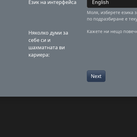
Език на интерфейса
Моля, изберете езика 
по подразбиране е тек
Кажете ни нещо повече
Няколко думи за
себе си и
шахматната ви
кариера:
Next