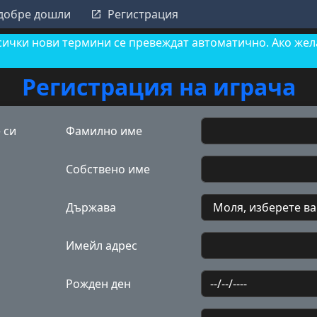
 добре дошли
Регистрация
сички нови термини се превеждат автоматично. Ако жела
Регистрация на играча
 си
Фамилно име
Собствено име
Държава
Имейл адрес
Рожден ден