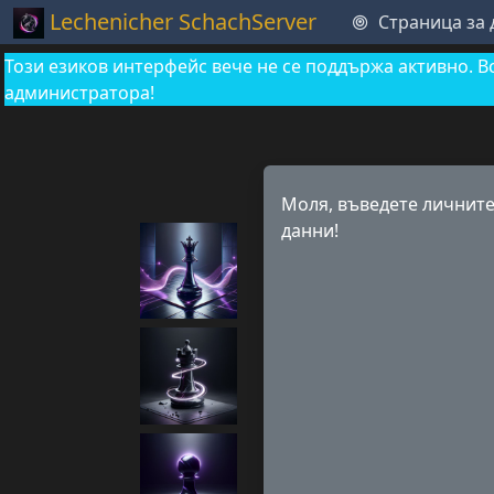
Lechenicher SchachServer
Страница за
Този езиков интерфейс вече не се поддържа активно. В
администратора!
Моля, въведете личните
данни!