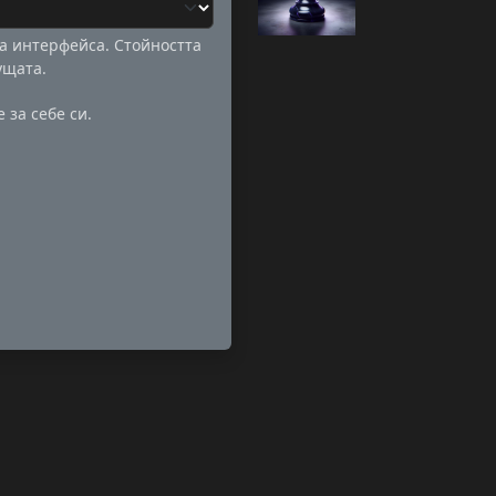
за интерфейса. Стойността
ущата.
 за себе си.