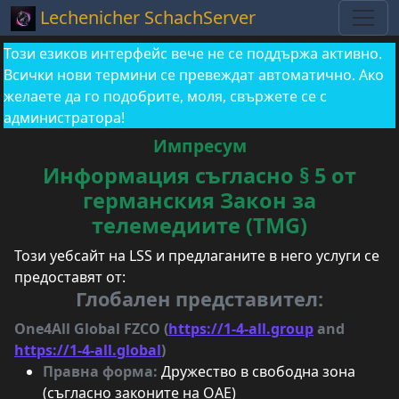
Lechenicher SchachServer
Този езиков интерфейс вече не се поддържа активно.
Всички нови термини се превеждат автоматично. Ако
желаете да го подобрите, моля, свържете се с
администратора!
Импресум
Информация съгласно § 5 от
германския Закон за
телемедиите (TMG)
Този уебсайт на LSS и предлаганите в него услуги се
предоставят от:
Глобален представител:
One4All Global FZCO (
https://1-4-all.group
and
https://1-4-all.global
)
Правна форма:
Дружество в свободна зона
(съгласно законите на ОАЕ)