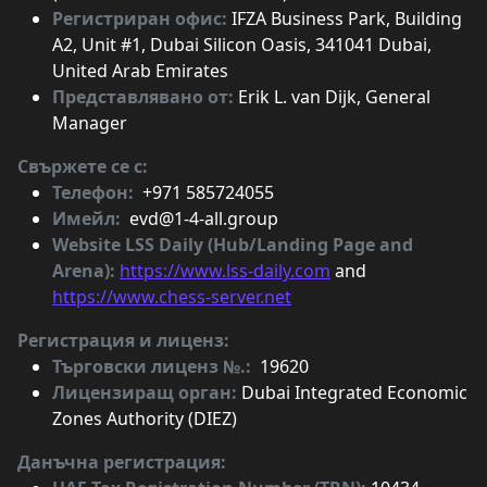
Регистриран офис:
IFZA Business Park, Building
A2, Unit #1, Dubai Silicon Oasis, 341041 Dubai,
United Arab Emirates
Представлявано от:
Erik L. van Dijk, General
Manager
Свържете се с:
Телефон:
+971 585724055
Имейл:
evd@1-4-all.group
Website LSS Daily (Hub/Landing Page and
Arena):
https://www.lss-daily.com
and
https://www.chess-server.net
Регистрация и лиценз:
Търговски лиценз №.:
19620
Лицензиращ орган:
Dubai Integrated Economic
Zones Authority (DIEZ)
Данъчна регистрация: