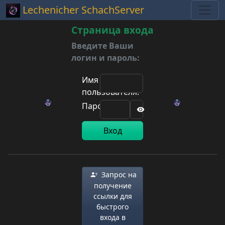
Lechenicher SchachServer
Страница входа
Введите Ваши
логин и пароль:
Имя
пользователя:
Пароль:
Вход
Запрос на
получение
ссылки для
быстрого
входа в