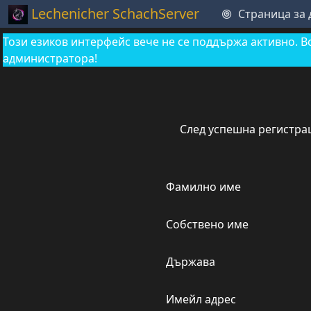
Lechenicher SchachServer
Страница за
Този езиков интерфейс вече не се поддържа активно. В
администратора!
След успешна регистра
Фамилно име
Собствено име
Държава
Имейл адрес