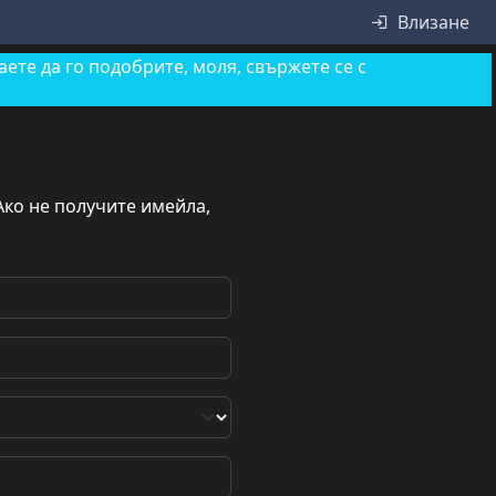
Влизане
ете да го подобрите, моля, свържете се с
ко не получите имейла,