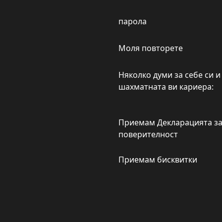
парола
Моля повторете
Няколко думи за себе си и
шахматната ви кариера:
Приемам Декларацията з
поверителност
Приемам бисквитки