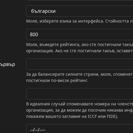
Моля, изберете езика за интерфейса. Стойността 
Моля, въведете рейтинга, ако сте постигнали такъ
организация. Ако не сте постигнали такъв, оставет
сървър
За да балансирате силните страни, моля, споменет
постигнали по-висок рейтинг.
В идеалния случай споменавате номера на членств
организация, за да можем да посочим някаква ин
покажем вашето заглавие на ICCF или FIDE).