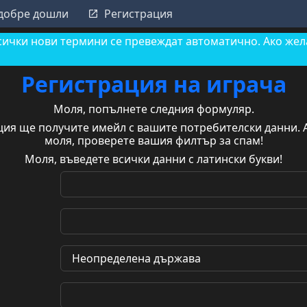
 добре дошли
Регистрация
сички нови термини се превеждат автоматично. Ако жела
Регистрация на играча
Моля, попълнете следния формуляр.
ция ще получите имейл с вашите потребителски данни. А
моля, проверете вашия филтър за спам!
Моля, въведете всички данни с латински букви!