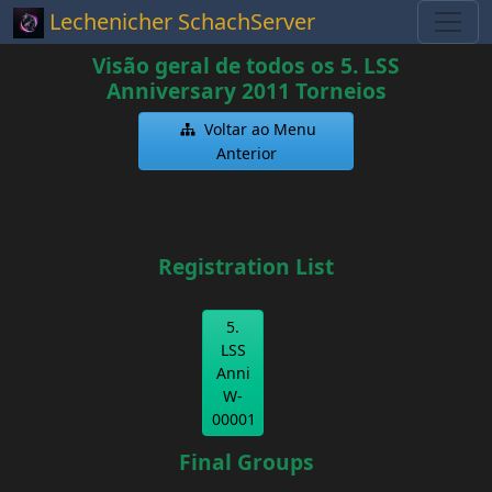
Lechenicher SchachServer
Visão geral de todos os 5. LSS
Anniversary 2011 Torneios
Voltar ao Menu
Anterior
Registration List
5.
LSS
Anni
W-
00001
Final Groups