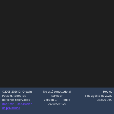
©2005-2026 Dr Ortwin
No está conectado al
Hoy es
Pätzold, todos los
servidor
6 de agosto de 2026,
derechos reservados
Version 9.1.1 - build
9:33:20 UTC
Imprimir
Declaración
202607281027
de privacidad